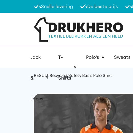
Snelle levering
De beste prijs
Jack
T-
Polo's
Sweats
RESULT Recycled Safety Basis Polo Shirt
&
Shirts
Jones