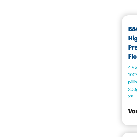
B&
Hi
Pr
Fle
4 Ve
100%
pilli
300
XS -
Va