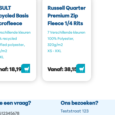
SULT
Russell Quarter
cycled Basis
Premium Zip
crofleece
Fleece 1/4 Rits
rschillende kleuren
7 Verschillende kleuren
% recycled
100% Polyester,
ified polyester.,
320g/m2
g/m2
XS - XXL
3XL
naf:
18,19
Vanaf:
38,15
je een vraag?
Ons bezoeken?
Teststraat 123
612345678