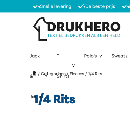
Snelle levering
De beste prijs
Jack
T-
Polo's
Sweats
H
Categorieen
Fleeces
1/4 Rits
&
Shirts
Jones
1/4 Rits