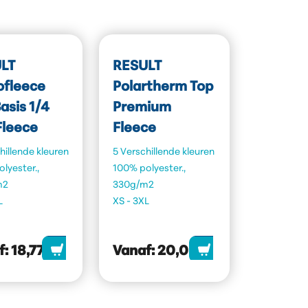
LT
RESULT
ofleece
Polartherm Top
asis 1/4
Premium
Fleece
Fleece
hillende kleuren
5 Verschillende kleuren
lyester.,
100% polyester.,
m2
330g/m2
L
XS - 3XL
f:
18,77
Vanaf:
20,05