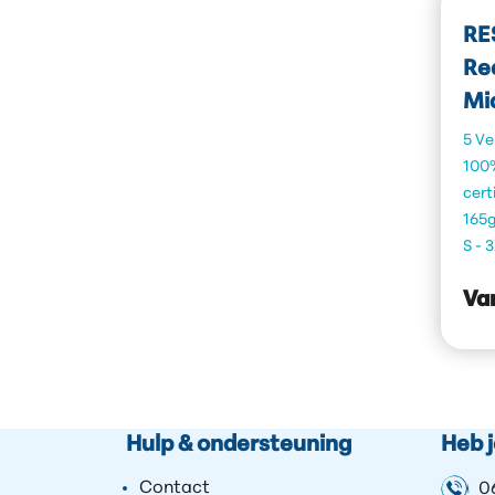
RE
Re
Mi
5 Ve
100
cert
165
S - 
Va
Hulp & ondersteuning
Heb 
Contact
0