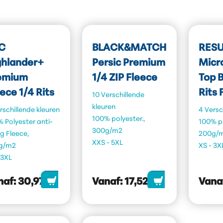
C
BLACK&MATCH
RESU
ghlander+
Persic Premium
Micr
emium
1/4 ZIP Fleece
Top B
ece 1/4 Rits
Rits 
10 Verschillende
kleuren
rschillende kleuren
4 Versc
100% polyester.,
 Polyester anti-
100% po
300g/m2
ng Fleece,
200g/
XXS - 5XL
g/m2
XS - 3X
 3XL
naf:
30,97
Vanaf:
17,52
Vana