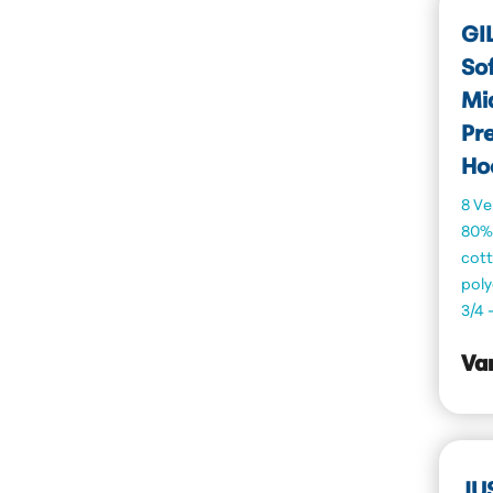
GI
So
Mi
Pr
Ho
8 Ve
80%
cot
poly
3/4 
Va
JU