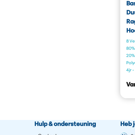
Ba
Du
Ra
Ho
8 Ve
80%
20%
Poly
4jr -
Va
Hulp & ondersteuning
Heb 