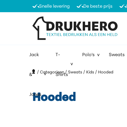
Snelle levering
De beste prijs
Jack
T-
Polo's
Sweats
H
Categorieen
Sweats
Kids
Hooded
&
Shirts
Jones
Hooded