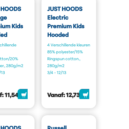
 HOODS
JUST HOODS
ege
Electric
ium Kids
Premium Kids
ed
Hooded
chillende
4 Verschillende kleuren
85% polyester/15%
tton/20%
Ringspun cotton.,
er., 280g/m2
280g/m2
/13
3/4 - 12/13
f:
11,54
Vanaf:
12,73
 HOODS
Russell