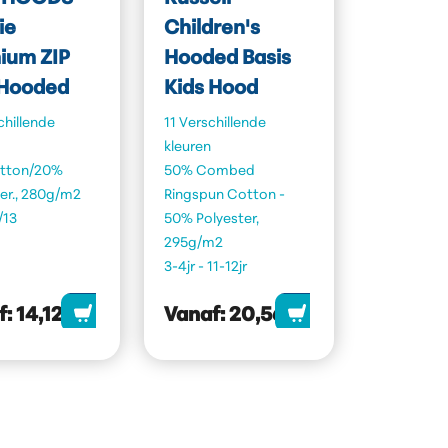
ie
Children's
ium ZIP
Hooded Basis
 Hooded
Kids Hood
chillende
11 Verschillende
kleuren
tton/20%
50% Combed
er., 280g/m2
Ringspun Cotton -
/13
50% Polyester,
295g/m2
3-4jr - 11-12jr
f:
14,12
Vanaf:
20,56