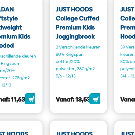
LDAN
JUST HOODS
JUST
ftstyle
College Cuffed
Coll
dweight
Premium Kids
Prem
emium Kids
Joggingbroek
Hood
oded
3 Verschillende kleuren
39 Vers
80% Ringspun
kleuren
rschillende kleuren
cotton/20%
80% co
 Ringspun
polyester., 280g/m2
polyest
ton/20%
5/6 - 12/13
3/4 - 12
ester., 278g/m2
- 12/13
naf:
11,63
Vanaf:
13,53
Vana
ST HOODS
JUST HOODS
JUST