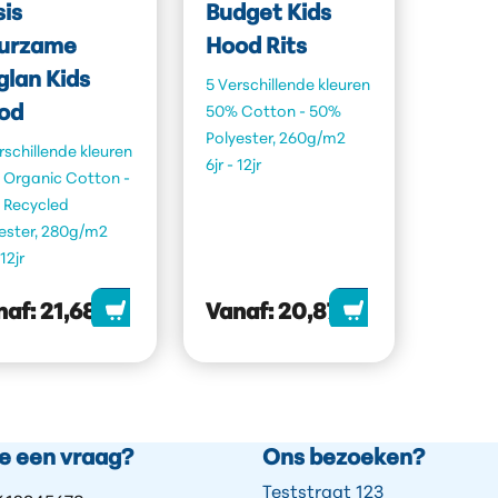
sis
Budget Kids
urzame
Hood Rits
glan Kids
5 Verschillende kleuren
od
50% Cotton - 50%
Polyester, 260g/m2
rschillende kleuren
6jr - 12jr
 Organic Cotton -
 Recycled
ester, 280g/m2
 12jr
naf:
21,68
Vanaf:
20,87
je een vraag?
Ons bezoeken?
Teststraat 123