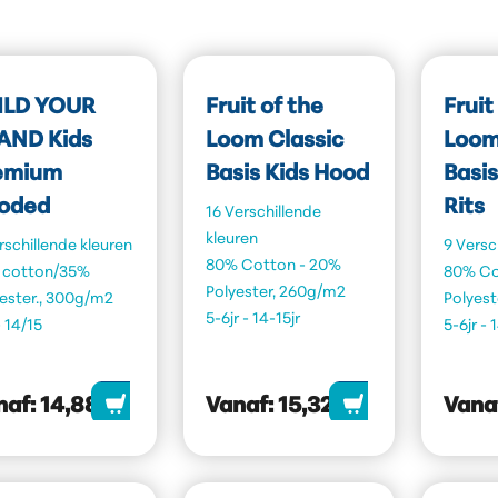
ILD YOUR
Fruit of the
Fruit
AND Kids
Loom Classic
Loom
emium
Basis Kids Hood
Basis
oded
Rits
16 Verschillende
kleuren
rschillende kleuren
9 Versc
80% Cotton - 20%
 cotton/35%
80% Co
Polyester, 260g/m2
ester., 300g/m2
Polyest
5-6jr - 14-15jr
- 14/15
5-6jr - 
naf:
14,88
Vanaf:
15,32
Vana