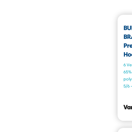
BU
BR
Pr
Ho
6 Ve
65%
poly
5/6 
Va