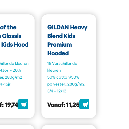
 of the
GILDAN Heavy
 Classis
Blend Kids
 Kids Hood
Premium
Hooded
hillende kleuren
18 Verschillende
tton - 20%
kleuren
er, 280g/m2
50% cotton/50%
14-15jr
polyester., 280g/m2
3/4 - 12/13
f:
19,74
Vanaf:
11,25