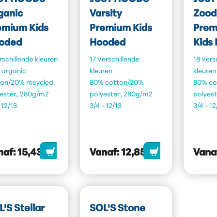
ganic
Varsity
Zood
emium Kids
Premium Kids
Prem
oded
Hooded
Kids
rschillende kleuren
17 Verschillende
18 Vers
 organic
kleuren
kleuren
ton/20% recycled
80% cotton/20%
80% co
ester., 280g/m2
polyester., 280g/m2
polyest
- 12/13
3/4 - 12/13
3/4 - 12
naf:
15,43
Vanaf:
12,85
Vana
'S Stellar
SOL'S Stone