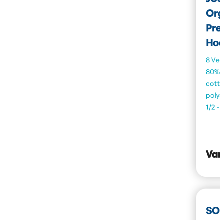
Or
Pr
Ho
8 Ve
80%
cot
poly
1/2 
Va
SOL