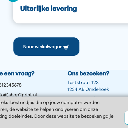
Uiterlijke levering
Naar winkelwagen
je een vraag?
Ons bezoeken?
Teststraat 123
612345678
1234 AB Omdehoek
nfo@shop2print.nl
Openingstijden
(tekstbestandjes die op jouw computer worden
ontact
Ma - Vrij 8:00 - 17:00
eren, de website te helpen analyseren om onze
hatsApp
Webshop 24u open!
ting doeleindes. Door deze website te bezoeken ga je