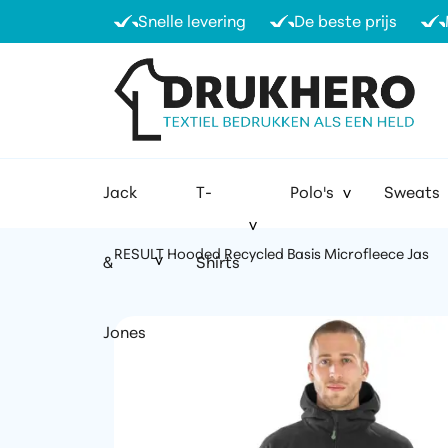
Snelle levering
De beste prijs
Jack
T-
Polo's
Sweats
RESULT Hooded Recycled Basis Microfleece Jas
&
Shirts
Jones