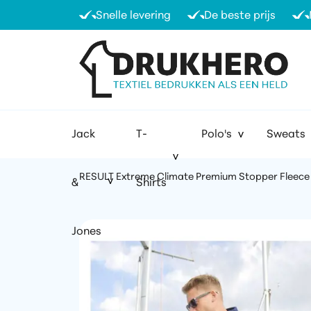
Snelle levering
De beste prijs
Jack
T-
Polo's
Sweats
RESULT Extreme Climate Premium Stopper Fleece
&
Shirts
Jones