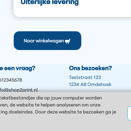
Uiterlijke levering
Naar winkelwagen
je een vraag?
Ons bezoeken?
Teststraat 123
612345678
1234 AB Omdehoek
nfo@shop2print.nl
Openingstijden
(tekstbestandjes die op jouw computer worden
ontact
Ma - Vrij 8:00 - 17:00
eren, de website te helpen analyseren om onze
hatsApp
Webshop 24u open!
ting doeleindes. Door deze website te bezoeken ga je
Sitemap