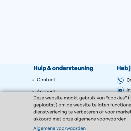
Hulp & ondersteuning
Heb 
Contact
0
i
Account
Deze website maakt gebruik van “cookies” 
C
geplaatst) om de website te laten function
W
dienstverlening te verbeteren of voor marke
akkoord met onze algemene voorwaarden.
Algemene voorwaarden
Algemene voorwaarden
Privacy statement