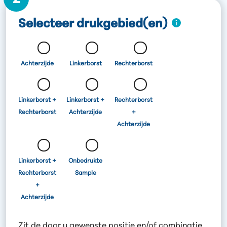
Selecteer drukgebied(en)
Achterzijde
Linkerborst
Rechterborst
Linkerborst +
Linkerborst +
Rechterborst
Rechterborst
Achterzijde
+
Achterzijde
Linkerborst +
Onbedrukte
Rechterborst
Sample
+
Achterzijde
Zit de door u gewenste positie en/of combinatie