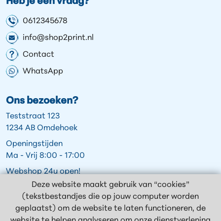
Heb je een vraag?
0612345678
info@shop2print.nl
Contact
WhatsApp
Ons bezoeken?
Teststraat 123
1234 AB Omdehoek
Openingstijden
Ma - Vrij 8:00 - 17:00
Webshop 24u open!
Deze website maakt gebruik van “cookies”
(tekstbestandjes die op jouw computer worden
geplaatst) om de website te laten functioneren, de
Volg ons op:
website te helpen analyseren om onze dienstverlening